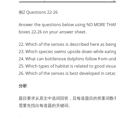
例2 Questions 22-26
Answer the questions below using NO MORE THAN
boxes 22-26 on your answer sheet.
22. Which of the senses is described here as bein
23. Which species swims upside down while eatin
24. What can bottlenose dolphins follow from und
25. Which types of habitat is related to good visual
26. Which of the senses is best developed in ceta
分析
题目要求从原文中选词回答，且每道题目的答案词数
需要先找出每道题的关键词。