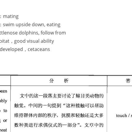
ating
pside down, eating
dolphins, follow from
od visual ability
loped，cetaceans