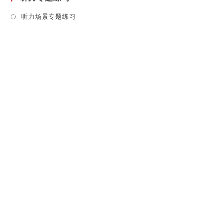
new
tab
Opens
听力场景专题练习
in
a
new
tab