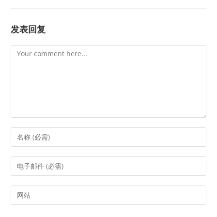
发表回复
Comment
Enter
your
name
Enter
or
your
username
email
Enter
to
address
your
comment
to
website