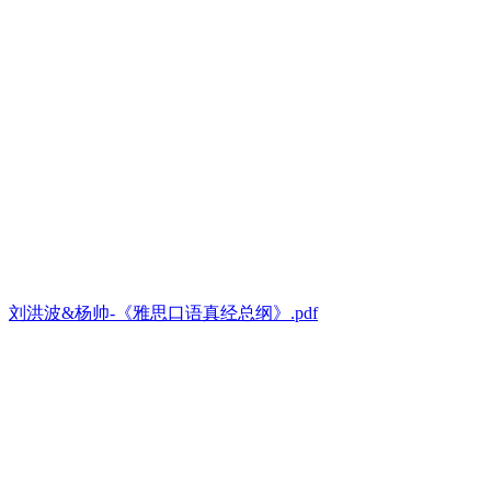
刘洪波&杨帅-《雅思口语真经总纲》.pdf