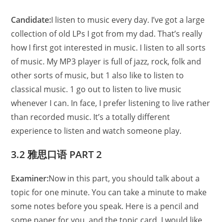
Candidate:
I listen to music every day. I’ve got a large
collection of old LPs I got from my dad. That’s really
how I first got interested in music. I listen to all sorts
of music. My MP3 player is full of jazz, rock, folk and
other sorts of music, but 1 also like to listen to
classical music. 1 go out to listen to live music
whenever I can. In face, I prefer listening to live rather
than recorded music. It’s a totally different
experience to listen and watch someone play.
3.2 雅思口语
PART 2
Examiner:
Now in this part, you should talk about a
topic for one minute. You can take a minute to make
some notes before you speak. Here is a pencil and
some paper for you, and the topic card. I would like