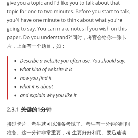
give you a topic and I’d like you to talk about that
topic for one to two minutes. Before you start to talk,
you^l have one minute to think about what you’re
going to say. You can make notes if you wish on this
paper. Do you understand?”同时，考官会给你一张卡
片，上面有一个题目，如：
Describe a website you often use. You should say:
what kind of website it is
how you find it
what it is about
and explain why you like it
2.3.1 关键的1分钟
接过卡片，考生就可以准备考试了。考生有一分钟的时间
准备。这一分钟非常重要，考 生要好好利用。要迅速读