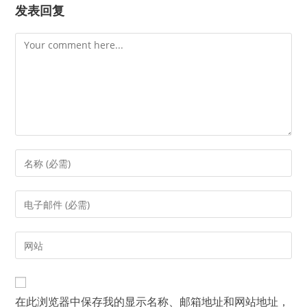
发表回复
Comment
Enter
your
name
Enter
or
your
username
email
Enter
to
address
your
comment
to
website
comment
URL
在此浏览器中保存我的显示名称、邮箱地址和网站地址，