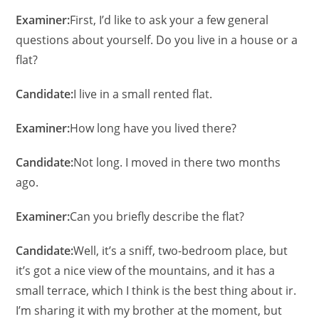
Examiner:
First, I’d like to ask your a few general
questions about yourself. Do you live in a house or a
flat?
Candidate:
I live in a small rented flat.
Examiner:
How long have you lived there?
Candidate:
Not long. I moved in there two months
ago.
Examiner:
Can you briefly describe the flat?
Candidate:
Well, it’s a sniff, two-bedroom place, but
it’s got a nice view of the mountains, and it has a
small terrace, which I think is the best thing about ir.
I’m sharing it with my brother at the moment, but