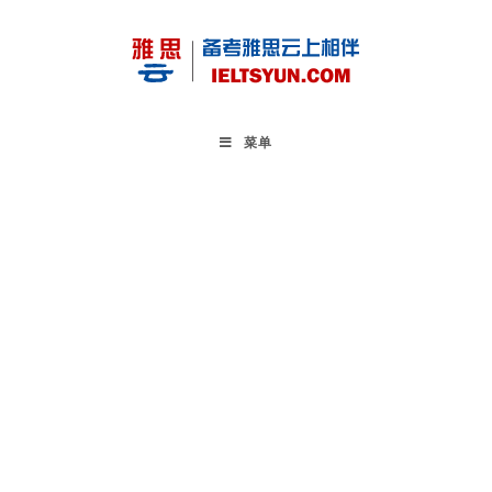
Skip
to
content
菜单