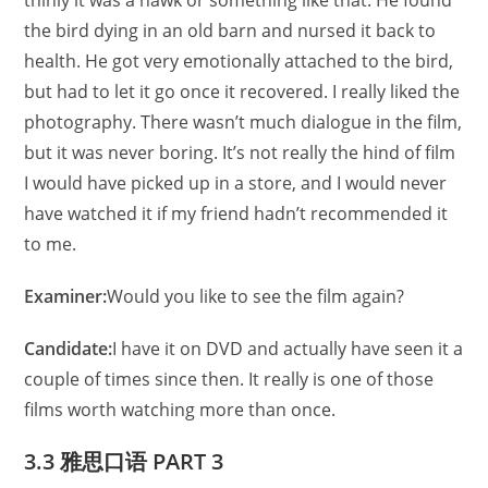
thinly it was a hawk or something like that. He found
the bird dying in an old barn and nursed it back to
health. He got very emotionally attached to the bird,
but had to let it go once it recovered. I really liked the
photography. There wasn’t much dialogue in the film,
but it was never boring. It’s not really the hind of film
I would have picked up in a store, and I would never
have watched it if my friend hadn’t recommended it
to me.
Examiner:
Would you like to see the film again?
Candidate:
I have it on DVD and actually have seen it a
couple of times since then. It really is one of those
films worth watching more than once.
3.3 雅思口语
PART 3