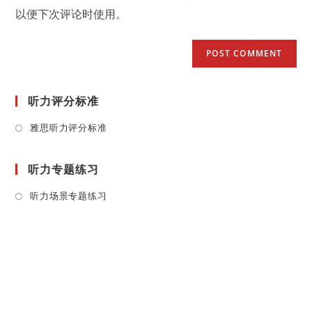
(optional)
以便下次评论时使用。
听力评分标准
Opens
雅思听力评分标准
in
a
听力专题练习
new
tab
Opens
听力场景专题练习
in
a
new
tab