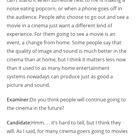
can’t stand it when someone next to me is making a
noise eating popcorn, or when a phone goes off in
the audience. People who choose to go out and see a
movie in a cinema just want a different kind of
experience. For them going to see a movie is an
event, a change from home. Some people say that
the quality of image and sound is much better in the
cinema than at home, but I think it matters less now
than it used to as many home entertainment
systems nowadays can produce just as good a
picture and sound.
Examiner:
Do you think people will continue going to
the cinema in the future?
Candidate:
Hmm. . . it’s hard to tell, but I think they
will. As I said, for many cinema goers going to movies