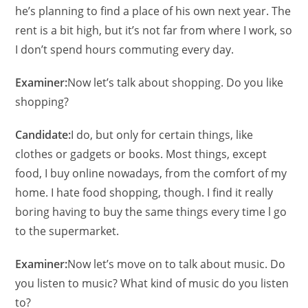
he’s planning to find a place of his own next year. The
rent is a bit high, but it’s not far from where I work, so
I don’t spend hours commuting every day.
Examiner:
Now let’s talk about shopping. Do you like
shopping?
Candidate:
I do, but only for certain things, like
clothes or gadgets or books. Most things, except
food, I buy online nowadays, from the comfort of my
home. I hate food shopping, though. I find it really
boring having to buy the same things every time l go
to the supermarket.
Examiner:
Now let’s move on to talk about music. Do
you listen to music? What kind of music do you listen
to?