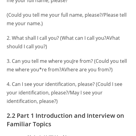
me your full name, please?
(Could you tell me your full name, please?/Please tell
me your name.)
2. What shall I call you? (What can I call you?AVhat
should I call you?)
3. Can you tell me where youJre from? (Could you tell
me where you*re from?AVhere are you from?)
4. Can I see your identification, please? (Could I see
your identification, please?/May I see your
identification, please?)
2.2 Part 1 Introduction and Interview on
Familiar Topics