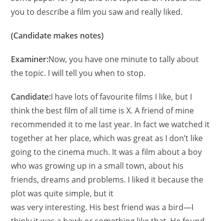
you to describe a film you saw and really liked.
(Candidate makes notes)
Examiner:
Now, you have one minute to tally about
the topic. I will tell you when to stop.
Candidate:
I have lots of favourite films I like, but I
think the best film of all time is X. A friend of mine
recommended it to me last year. In fact we watched it
together at her place, which was great as I don’t like
going to the cinema much. It was a film about a boy
who was growing up in a small town, about his
friends, dreams and problems. I liked it because the
plot was quite simple, but it
was very interesting. His best friend was a bird—I