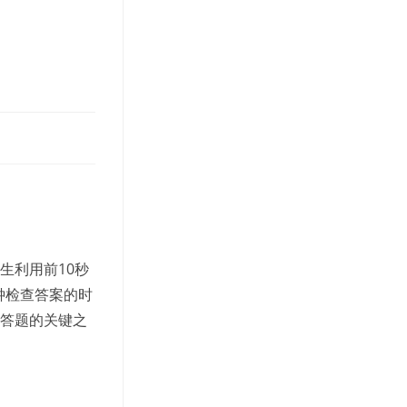
tab
生利用前10秒
钟检查答案的时
确答题的关键之