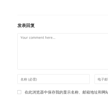
more
articles
发表回复
Comment
Enter
Enter
your
your
name
email
在此浏览器中保存我的显示名称、邮箱地址和网
or
address
username
to
to
commen