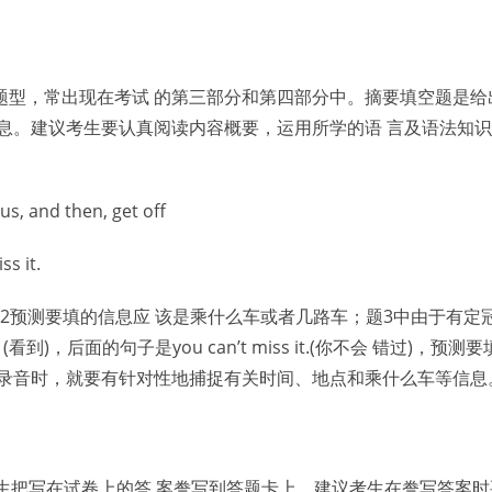
题型，常出现在考试 的第三部分和第四部分中。摘要填空题是给
息。建议考生要认真阅读内容概要，运用所学的语 言及语法知
us, and then, get off
ss it.
2预测要填的信息应 该是乘什么车或者几路车；题3中由于有定冠
)，后面的句子是you can’t miss it.(你不会 错过)，预
听录音时，就要有针对性地捕捉有关时间、地点和乘什么车等信息
生把写在试卷上的答 案誊写到答题卡上。建议考生在誊写答案