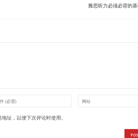
雅思听力必须必背的基础
Enter
your
website
站地址，以便下次评论时使用。
URL
(optional)
t