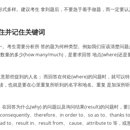
形式多样。建议考生 拿到题后，不要急于着手做题，而一定要认
抓住并记住关键词
一。考生需要分析所 答的题为何种类型。例如我们应该清楚问题
是问数量的多少(how many/much)，是要求回答 地点(where)
意那些提到的人名； 而回答在何处(where)的问题时，就可以
读，也就是要在心里重复所听到的名字和地名。重复 是加深所
在回答为什么(why) 的问题以及询问结果(result)的问题时，
sequently、therefore、in order to、so as to、thanks t
o、result in、result from、 cause、attribute to 等，