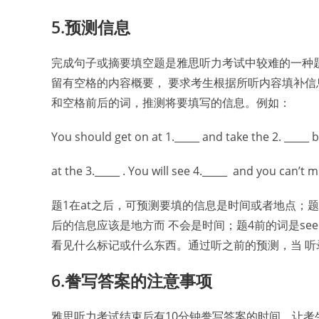
5.预测信息
完成句子或摘要填空题是雅思听力考试中较难的一种
留有空格的内容概要， 要求考生根据所听内容填补信
和空格前后的词，推测将要填写的信息。例如：
You should get on at 1._____ and take the 2. _____ b
at the 3._____ . You will see 4._____ and you can’t mi
题1在at之后，可预测要填的信息是时间或者地点；题
后的信息应该是地方而 不会是时间；题4前的词是see (看到
看见什么标记或什么东西。通过听之前的预测，当 
6.誊写答案的注意事项
雅思听力考试结束后有10分钟誊写答案的时间，让考