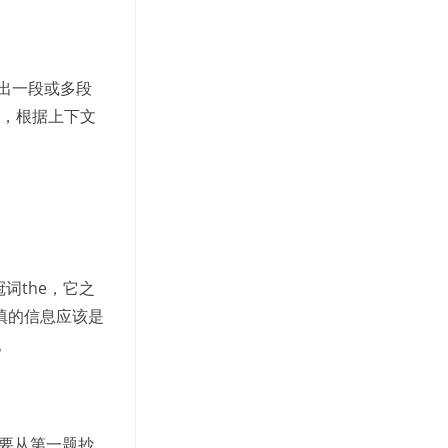
出一段或多段
识，根据上下文
词the，它之
测要填的信息应该是
。
时要从第一题抄